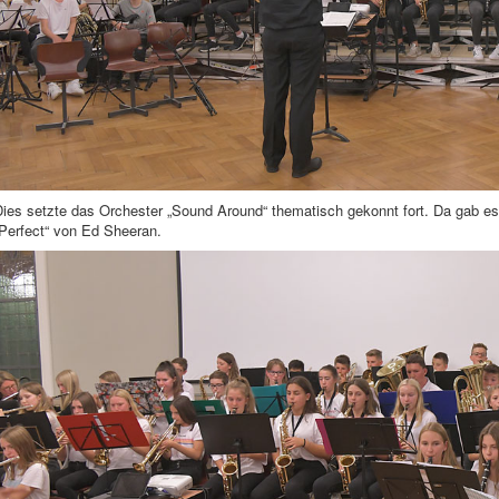
Dies setzte das Orchester „Sound Around“ thematisch gekonnt fort. Da gab e
„Perfect“ von Ed Sheeran.