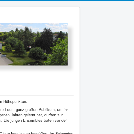
len Höhepunkten.
ule I dem ganz großen Publikum, um ihr
nen Jahren gelernt hat, durften zur
. Die jungen Ensembles traten vor der
e Gäste herzlich zu begrüßen. Im Folgenden