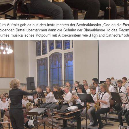
Zum Auftakt gab es aus den Instrumenten der Sechstklässler „Ode an die Fre
olgenden Drittel übernahmen dann die Schüler der Bläserklasse 7c das Regime
buntes musikalisches Potpourri mit Altbekanntem wie „Highland Cathedral“ od