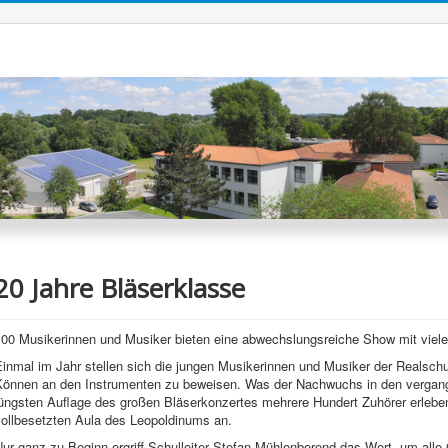
20 Jahre Bläserklasse
100 Musikerinnen und Musiker bieten eine abwechslungsreiche Show mit vie
Einmal im Jahr stellen sich die jungen Musikerinnen und Musiker der Realsch
Können an den Instrumenten zu beweisen. Was der Nachwuchs in den vergange
jüngsten Auflage des großen Bläserkonzertes mehrere Hundert Zuhörer erleben
vollbesetzten Aula des Leopoldinums an.
ur ganz zu Beginn ergriff Schulleiter Stefan Mühlenberend das Wort, um all