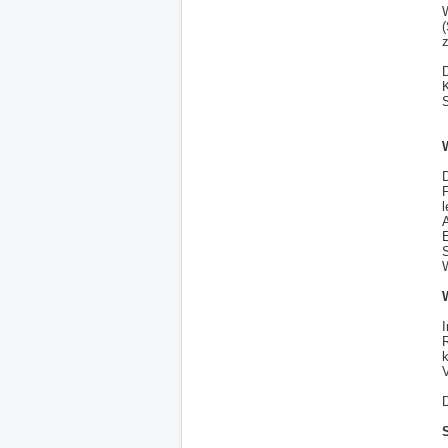
(
z
K
D
A
I
R
k
D