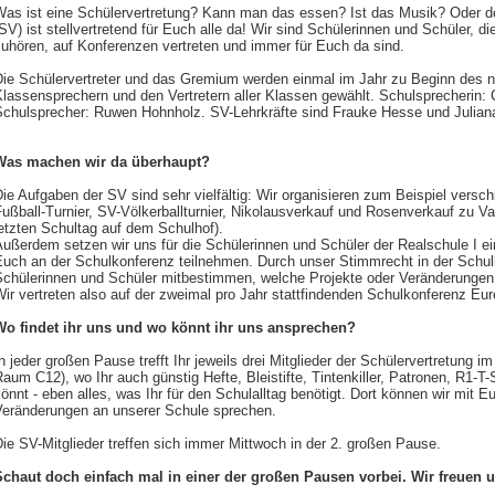
Was ist eine Schülervertretung? Kann man das essen? Ist das Musik? Oder do
SV) ist stellvertretend für Euch alle da! Wir sind Schülerinnen und Schüler, 
uhören, auf Konferenzen vertreten und immer für Euch da sind.
Die Schülervertreter und das Gremium werden einmal im Jahr zu Beginn des 
lassensprechern und den Vertretern aller Klassen gewählt. Schulsprecherin: 
Schulsprecher: Ruwen Hohnholz. SV-Lehrkräfte sind Frauke Hesse und Julian
Was machen wir da überhaupt?
ie Aufgaben der SV sind sehr vielfältig: Wir organisieren zum Beispiel versc
Fußball-Turnier, SV-Völkerballturnier, Nikolausverkauf und Rosenverkauf zu 
letzten Schultag auf dem Schulhof).
ußerdem setzen wir uns für die Schülerinnen und Schüler der Realschule I ei
Euch an der Schulkonferenz teilnehmen. Durch unser Stimmrecht in der Schul
Schülerinnen und Schüler mitbestimmen, welche Projekte oder Veränderungen
Wir vertreten also auf der zweimal pro Jahr stattfindenden Schulkonferenz 
Wo findet ihr uns und wo könnt ihr uns ansprechen?
n jeder großen Pause trefft Ihr jeweils drei Mitglieder der Schülervertretung
aum C12), wo Ihr auch günstig Hefte, Bleistifte, Tintenkiller, Patronen, R1-T
önnt - eben alles, was Ihr für den Schulalltag benötigt. Dort können wir mit 
Veränderungen an unserer Schule sprechen.
ie SV-Mitglieder treffen sich immer Mittwoch in der 2. großen Pause.
Schaut doch einfach mal in einer der großen Pausen vorbei. Wir freuen u