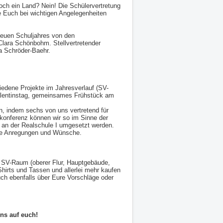
ch ein Land? Nein! Die Schülervertretung
die Euch bei wichtigen Angelegenheiten
neuen Schuljahres von den
Clara Schönbohm. Stellvertretender
a Schröder-Baehr.
hiedene Projekte im Jahresverlauf (SV-
Valentinstag, gemeinsames Frühstück am
n, indem sechs von uns vertretend für
konferenz können wir so im Sinne der
 an der Realschule I umgesetzt werden.
Eure Anregungen und Wünsche.
 im SV-Raum (oberer Flur, Hauptgebäude,
-Shirts und Tassen und allerlei mehr kaufen
Euch ebenfalls über Eure Vorschläge oder
ns auf euch!